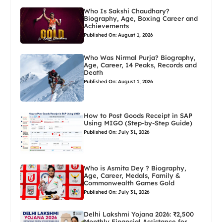
Who Is Sakshi Chaudhary?
Biography, Age, Boxing Career and
Achievements
Published On: August 1, 2026
Who Was Nirmal Purja? Biography,
Age, Career, 14 Peaks, Records and
Death
Published On: August 1, 2026
How to Post Goods Receipt in SAP
Using MIGO (Step-by-Step Guide)
Published On: July 31, 2026
Who is Asmita Dey ? Biography,
Age, Career, Medals, Family &
Commonwealth Games Gold
Published On: July 31, 2026
Delhi Lakshmi Yojana 2026: ₹2,500
Monthly Financial Assistance for