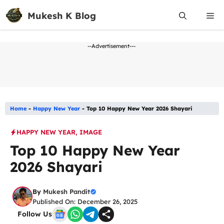
Skip
Mukesh K Blog
Me
to
content
--Advertisement---
Home
-
Happy New Year
-
Top 10 Happy New Year 2026 Shayari
HAPPY NEW YEAR
,
IMAGE
Top 10 Happy New Year
2026 Shayari
By
Mukesh Pandit
Published On: December 26, 2025
Follow Us